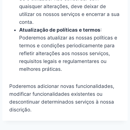
quaisquer alterações, deve deixar de
utilizar os nossos serviços e encerrar a sua
conta.
Atualização de políticas e termos
:
Poderemos atualizar as nossas políticas e
termos e condições periodicamente para
refletir alterações aos nossos serviços,
requisitos legais e regulamentares ou
melhores práticas.
Poderemos adicionar novas funcionalidades,
modificar funcionalidades existentes ou
descontinuar determinados serviços à nossa
discrição.