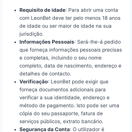
Requisito de idade
: Para abrir uma conta
com LeonBet deve ter pelo menos 18 anos
de idade ou ser maior de idade na sua
jurisdição.
Informações Pessoais
: Será-lhe-á pedido
que forneça informações pessoais precisas
e completas, incluindo o seu nome
completo, data de nascimento, endereço e
detalhes de contacto.
Verificação
: LeonBet pode exigir que
forneça documentos adicionais para
verificar a sua identidade, endereço e
método de pagamento. Isto pode ser uma
cópia do seu passaporte, fatura de
serviços públicos, extrato bancário.
Segurança da Conta
: O utilizador é