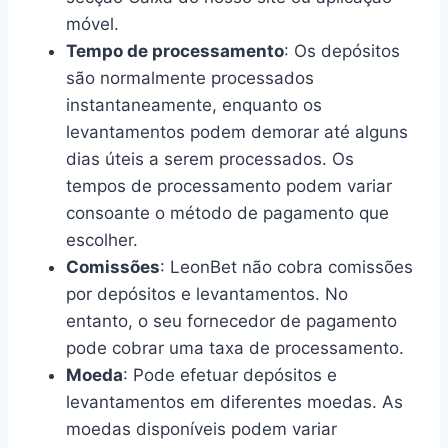
móvel.
Tempo de processamento
: Os depósitos
são normalmente processados
instantaneamente, enquanto os
levantamentos podem demorar até alguns
dias úteis a serem processados. Os
tempos de processamento podem variar
consoante o método de pagamento que
escolher.
Comissões
: LeonBet não cobra comissões
por depósitos e levantamentos. No
entanto, o seu fornecedor de pagamento
pode cobrar uma taxa de processamento.
Moeda
: Pode efetuar depósitos e
levantamentos em diferentes moedas. As
moedas disponíveis podem variar