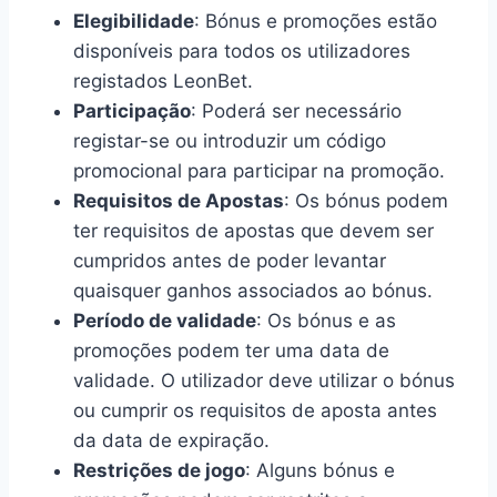
Elegibilidade
: Bónus e promoções estão
disponíveis para todos os utilizadores
registados LeonBet.
Participação
: Poderá ser necessário
registar-se ou introduzir um código
promocional para participar na promoção.
Requisitos de Apostas
: Os bónus podem
ter requisitos de apostas que devem ser
cumpridos antes de poder levantar
quaisquer ganhos associados ao bónus.
Período de validade
: Os bónus e as
promoções podem ter uma data de
validade. O utilizador deve utilizar o bónus
ou cumprir os requisitos de aposta antes
da data de expiração.
Restrições de jogo
: Alguns bónus e