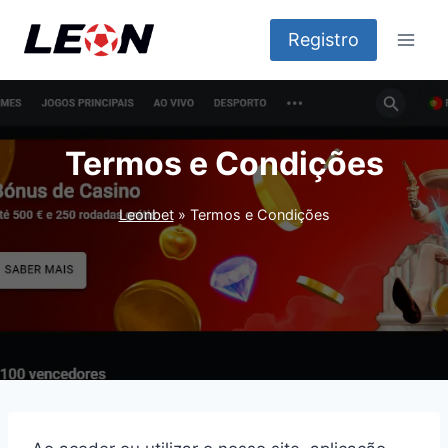
Skip
to
Registro
content
Termos e Condições
Leonbet
»
Termos e Condições