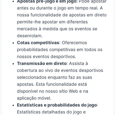
Apostas pré-jogo e em jogo:
Pode apostar
antes ou durante o jogo em tempo real. A
nossa funcionalidade de apostas em direto
permite-lhe apostar em diferentes
mercados à medida que os eventos se
desenrolam.
Cotas competitivas
: Oferecemos
probabilidades competitivas em todos os
nossos eventos desportivos.
Transmissão em direto
: Assista à
cobertura ao vivo de eventos desportivos
seleccionados enquanto faz as suas
apostas. Esta funcionalidade está
disponível no nosso sítio Web e na
aplicação móvel.
Estatísticas e probabilidades do jogo
:
Estatísticas detalhadas do jogo e