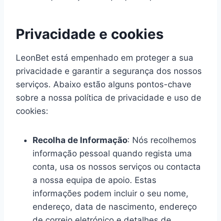
Privacidade e cookies
LeonBet está empenhado em proteger a sua
privacidade e garantir a segurança dos nossos
serviços. Abaixo estão alguns pontos-chave
sobre a nossa política de privacidade e uso de
cookies:
Recolha de Informação
: Nós recolhemos
informação pessoal quando regista uma
conta, usa os nossos serviços ou contacta
a nossa equipa de apoio. Estas
informações podem incluir o seu nome,
endereço, data de nascimento, endereço
de correio eletrónico e detalhes de