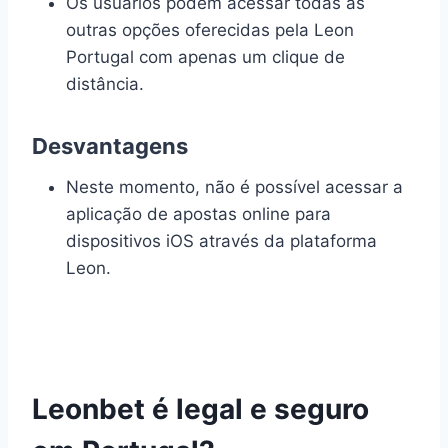
Os usuários podem acessar todas as
outras opções oferecidas pela Leon
Portugal com apenas um clique de
distância.
Desvantagens
Neste momento, não é possível acessar a
aplicação de apostas online para
dispositivos iOS através da plataforma
Leon.
Leonbet é legal e seguro