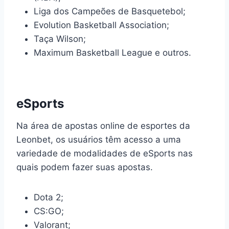
Liga dos Campeões de Basquetebol;
Evolution Basketball Association;
Taça Wilson;
Maximum Basketball League e outros.
eSports
Na área de apostas online de esportes da
Leonbet, os usuários têm acesso a uma
variedade de modalidades de eSports nas
quais podem fazer suas apostas.
Dota 2;
CS:GO;
Valorant;