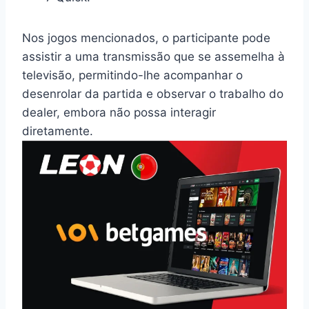
Nos jogos mencionados, o participante pode
assistir a uma transmissão que se assemelha à
televisão, permitindo-lhe acompanhar o
desenrolar da partida e observar o trabalho do
dealer, embora não possa interagir
diretamente.