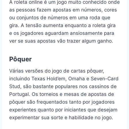
A roleta online é um jogo muito conhecido onde
as pessoas fazem apostas em números, cores
ou conjuntos de números em uma roda que
gira. A tensão aumenta enquanto a roleta gira
e os jogadores aguardam ansiosamente para
ver se suas apostas vão trazer algum ganho.
Pôquer
Várias versões do jogo de cartas pôquer,
incluindo Texas Hold’em, Omaha e Seven-Card
Stud, são bastante populares nos cassinos de
Portugal. Os torneios e mesas de apostas de
pôquer são frequentados tanto por jogadores
experientes quanto por iniciantes que desejam
experimentar sua sorte e habilidade no jogo.