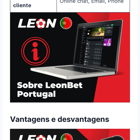
Online chat, Email, Phone
cliente
Vantagens e desvantagens