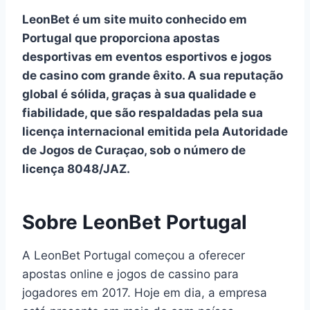
LeonBet é um site muito conhecido em
Portugal que proporciona apostas
desportivas em eventos esportivos e jogos
de casino com grande êxito. A sua reputação
global é sólida, graças à sua qualidade e
fiabilidade, que são respaldadas pela sua
licença internacional emitida pela Autoridade
de Jogos de Curaçao, sob o número de
licença 8048/JAZ.
Sobre LeonBet Portugal
A LeonBet Portugal começou a oferecer
apostas online e jogos de cassino para
jogadores em 2017. Hoje em dia, a empresa