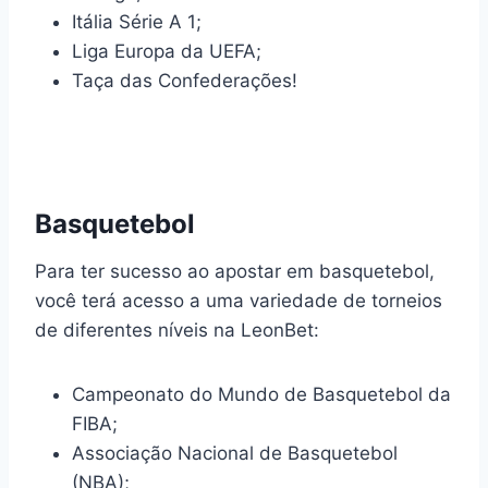
Itália Série A 1;
Liga Europa da UEFA;
Taça das Confederações!
Basquetebol
Para ter sucesso ao apostar em basquetebol,
você terá acesso a uma variedade de torneios
de diferentes níveis na LeonBet:
Campeonato do Mundo de Basquetebol da
FIBA;
Associação Nacional de Basquetebol
(NBA);