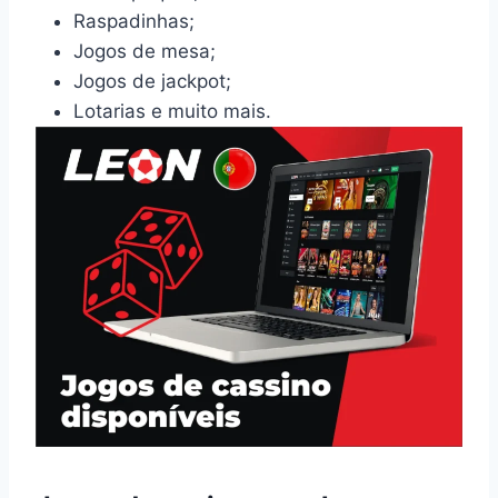
Raspadinhas;
Jogos de mesa;
Jogos de jackpot;
Lotarias e muito mais.